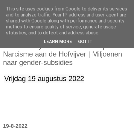
This site uses cookies from Google to deliver its services
and to analyze traffic. Your IP address and user-agent are
shared with Google along with performance and security
metrics to ensure quality of service, generate usage
statistics, and to detect and address abuse.
zondag 21 augustus 2022
LEARN MORE
GOT IT
blckbx today: eID komt in 2023 |
Narcisme aan de Hofvijver | Miljoenen
naar gender-subsidies
Vrijdag 19 augustus 2022
19-8-2022