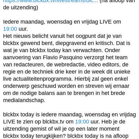
https://www.blckbx.tv/livestreams/blc...
 (na afloop van 
de uitzending)

Iedere maandag, woensdag en vrijdag LIVE om 
19:00
 uur.

Het nieuws belicht vanuit het oogpunt dat je van 
blckbx gewend bent, diepgravend en kritisch. Dat is 
wat je van blckbx today kan verwachten. Onder 
aanvoering van Flavio Pasquino verzorgt het team 
van redacteuren, de webredactie, video editors, de 
regie en de techniek drie keer in de week dit unieke 
live actualiteitenprogramma. Hierbij zal geen enkel 
onderwerp geschuwd worden en streven wij ernaar 
om de nodige balans aan te brengen in het brede 
medialandschap.

blckbx today is iedere maandag, woensdag en vrijdag 
LIVE te zien op blckbx.tv om 
19:00
 uur. Heb je de 
uitzending gemist of wil je op een later moment 
blckbx today terugkijken? blckbx today is na afloop 