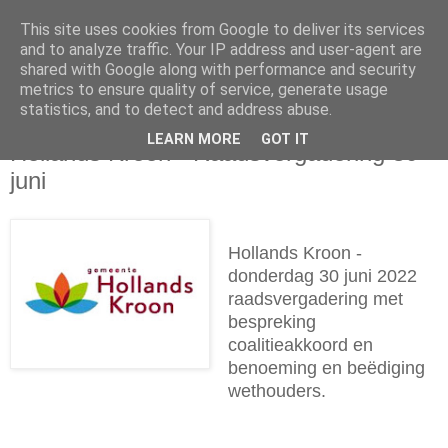
This site uses cookies from Google to deliver its services
and to analyze traffic. Your IP address and user-agent are
shared with Google along with performance and security
metrics to ensure quality of service, generate usage
statistics, and to detect and address abuse.
donderdag 30 juni 2022
LEARN MORE
GOT IT
Hollands Kroon - Raadsvergadering 30
juni
Hollands Kroon -
donderdag 30 juni 2022
raadsvergadering met
bespreking
coalitieakkoord en
benoeming en beëdiging
wethouders.