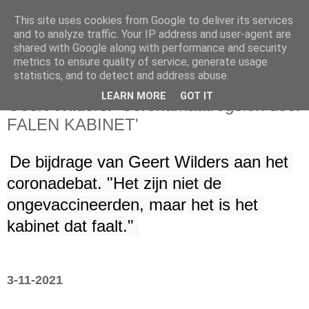
This site uses cookies from Google to deliver its services
and to analyze traffic. Your IP address and user-agent are
shared with Google along with performance and security
metrics to ensure quality of service, generate usage
statistics, and to detect and address abuse.
woensdag 3 november 2021
LEARN MORE
GOT IT
Geert Wilders: 'Coronamaatregelen door
FALEN KABINET'
De bijdrage van Geert Wilders aan het 
coronadebat. "Het zijn niet de 
ongevaccineerden, maar het is het 
kabinet dat faalt." 
3-11-2021