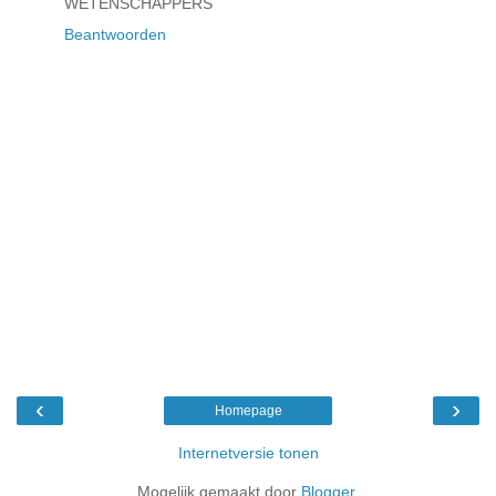
WETENSCHAPPERS
Beantwoorden
‹
›
Homepage
Internetversie tonen
Mogelijk gemaakt door
Blogger
.