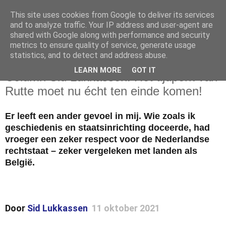
This site uses cookies from Google to deliver its services
and to analyze traffic. Your IP address and user-agent are
shared with Google along with performance and security
metrics to ensure quality of service, generate usage
statistics, and to detect and address abuse.
maandag 11 oktober 2021
LEARN MORE
GOT IT
Column Sid Lukkassen: Het tijdperk van
Rutte moet nu écht ten einde komen!
Er leeft een ander gevoel in mij. Wie zoals ik
geschiedenis en staatsinrichting doceerde, had
vroeger een zeker respect voor de Nederlandse
rechtstaat – zeker vergeleken met landen als
België.
Door
Sid Lukkassen
11 oktober 2021