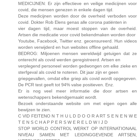
MEDICIJNEN: Er zijn effectieve en veilige medicijnen voor
covid, die mensen genezen in enkele dagen tijd.
Deze medicijnen worden door de overheid verboden voor
covid. Dokter Rob Elens genas alle corona patiënten in
vier dagen tijd, maar moest stoppen van de overheid.
Artsen die medicatie voor covid bekendmaken worden door
Youtube, Facebook, Twitter enz. gecensureerd. Hun videos
worden verwijderd en hun websites offline gehaald.
BEDROG: Miljoenen mensen wereldwijd getuigen dat ze
onterecht als covid werden geregistreerd. Artsen en
verplegend personeel worden gedwongen om elke zieke en
sterfgeval als covid te noteren. Dit jaar zijn er geen
griepgevallen, omdat elke griep als covid wordt opgegeven.
De PCR test geeft tot 94% valse positieven. Enz.
Er is nog veel meer informatie die door artsen en
wetenschappers bekendgemaakt wordt.
Bezoek onderstaande website om met eigen ogen alle
bewijzen te zien.
C VID FEITENO N T H U L D D O O R A RT S E N E N W E
T E N S C H A P P E R S W E R E L D W I J D
STOP WORLD CONTROL WERKT OP INTERNATIONAAL
NIVEAU SAMEN MET LEIDINGGEVENDE ARTSEN,