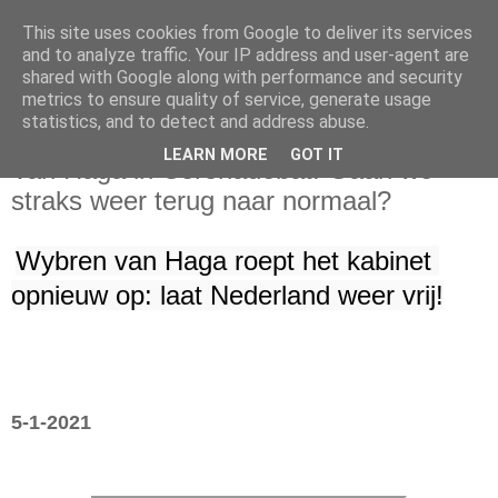
This site uses cookies from Google to deliver its services
and to analyze traffic. Your IP address and user-agent are
shared with Google along with performance and security
metrics to ensure quality of service, generate usage
statistics, and to detect and address abuse.
woensdag 6 januari 2021
LEARN MORE
GOT IT
Van Haga in Coronadebat: Gaan we
straks weer terug naar normaal?
Wybren van Haga roept het kabinet 
opnieuw op: laat Nederland weer vrij!
5-1-2021