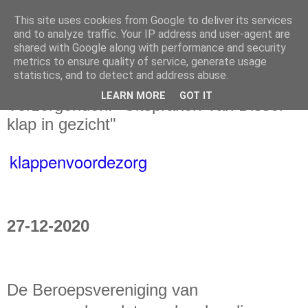
This site uses cookies from Google to deliver its services
and to analyze traffic. Your IP address and user-agent are
shared with Google along with performance and security
metrics to ensure quality of service, generate usage
statistics, and to detect and address abuse.
zondag 27 december 2020
LEARN MORE
GOT IT
Verzorgenden: "Uitspraken Van Dissel
klap in gezicht"
klappenvoordezorg
27-12-2020
De Beroepsvereniging van