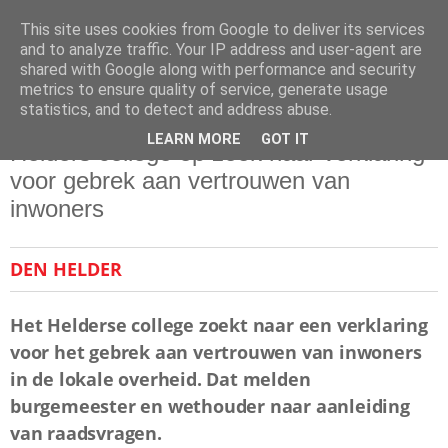
This site uses cookies from Google to deliver its services
and to analyze traffic. Your IP address and user-agent are
shared with Google along with performance and security
metrics to ensure quality of service, generate usage
statistics, and to detect and address abuse.
donderdag 4 juni 2020
LEARN MORE
GOT IT
Helders college op zoek naar verklaring
voor gebrek aan vertrouwen van
inwoners
DEN HELDER
Het Helderse college zoekt naar een verklaring
voor het gebrek aan vertrouwen van inwoners
in de lokale overheid. Dat melden
burgemeester en wethouder naar aanleiding
van raadsvragen.