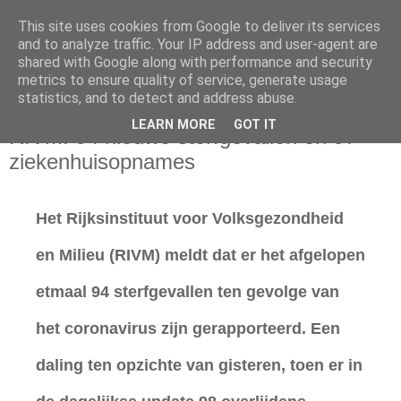
This site uses cookies from Google to deliver its services
and to analyze traffic. Your IP address and user-agent are
shared with Google along with performance and security
metrics to ensure quality of service, generate usage
statistics, and to detect and address abuse.
zaterdag 2 mei 2020
LEARN MORE
GOT IT
RIVM: 94 nieuwe sterfgevallen en 97
ziekenhuisopnames
Het Rijksinstituut voor Volksgezondheid
en Milieu (RIVM) meldt dat er het afgelopen
etmaal 94 sterfgevallen ten gevolge van
het coronavirus zijn gerapporteerd. Een
daling ten opzichte van gisteren, toen er in