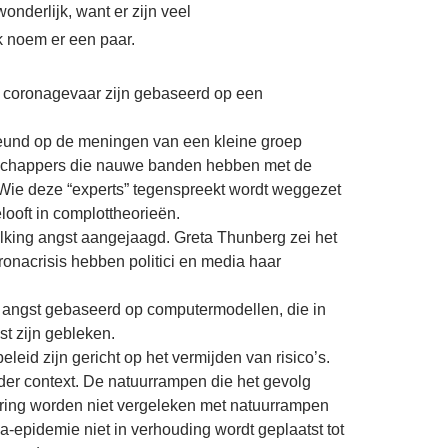
rwonderlijk, want er zijn
veel
k noem er een paar.
t coronagevaar zijn gebaseerd op een
eleund op de meningen van een kleine groep
nschappers die nauwe banden hebben met de
Wie deze “experts” tegenspreekt wordt weggezet
looft in complottheorieën.
olking angst aangejaagd
.
Greta Thunberg zei het
coronacrisis hebben politici en media haar
e angst gebaseerd op computermodellen, die in
st zijn gebleken
.
leid zijn gericht op het vermijden van risico’s.
er context. De natuurrampen die het gevolg
ring worden niet vergeleken met natuurrampen
na-epidemie niet in verhouding wordt geplaatst tot