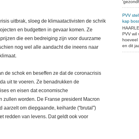
'gezondh
PVV stel
risis uitbrak, sloeg de klimaatactivisten de schrik
kap bos
HAARLEM
projecten en budgetten in gevaar komen. Ze
PVV wil
prijzen die een bedreiging zijn voor duurzame
hoeveel 
en dit jaa
schien nog wel alle aandacht die ineens naar
klimaat.
van de schok en beseffen ze dat de coronacrisis
a uit te voeren. Ze benadrukken de
rises en
eisen
dat economische
n
zullen worden. De Franse president Macron
d aarzelt om diepgaande, keiharde (“brutal”)
et redden van levens. Dat geldt ook voor