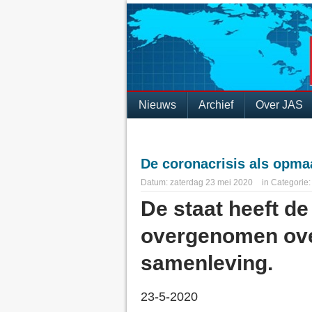
Nieuws
Archief
Over JAS
De coronacrisis als opma
Datum:
zaterdag 23 mei 2020
in
Categorie
De staat heeft de
overgenomen ov
samenleving.
23-5-2020