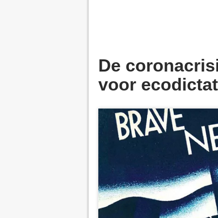
De coronacris
voor ecodicta