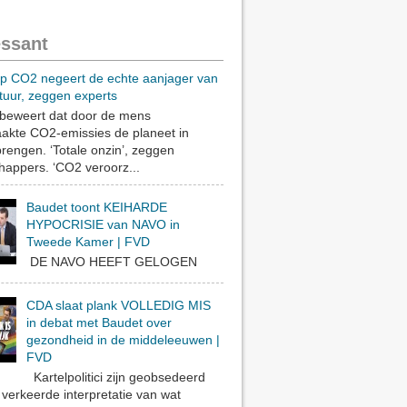
essant
op CO2 negeert de echte aanjager van
tuur, zeggen experts
eweert dat door de mens
akte CO2-emissies de planeet in
rengen. ‘Totale onzin’, zeggen
appers. ‘CO2 veroorz...
Baudet toont KEIHARDE
HYPOCRISIE van NAVO in
Tweede Kamer | FVD
DE NAVO HEEFT GELOGEN
CDA slaat plank VOLLEDIG MIS
in debat met Baudet over
gezondheid in de middeleeuwen |
FVD
Kartelpolitici zijn geobsedeerd
verkeerde interpretatie van wat