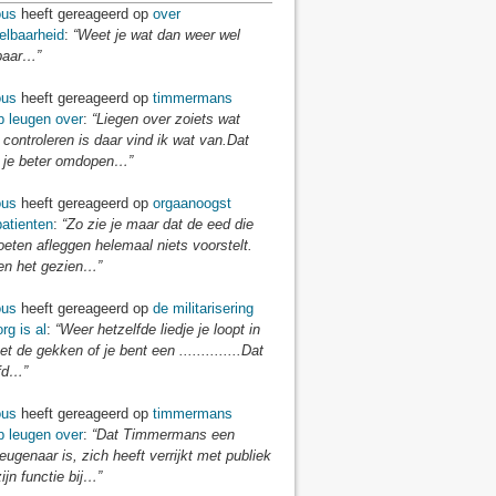
us
heeft gereageerd op
over
elbaarheid
:
“Weet je wat dan weer wel
baar…”
us
heeft gereageerd op
timmermans
p leugen over
:
“Liegen over zoiets wat
 controleren is daar vind ik wat van.Dat
je beter omdopen…”
us
heeft gereageerd op
orgaanoogst
atienten
:
“Zo zie je maar dat de eed die
eten afleggen helemaal niets voorstelt.
n het gezien…”
us
heeft gereageerd op
de militarisering
rg is al
:
“Weer hetzelfde liedje je loopt in
t de gekken of je bent een ..............Dat
fd…”
us
heeft gereageerd op
timmermans
p leugen over
:
“Dat Timmermans een
eugenaar is, zich heeft verrijkt met publiek
zijn functie bij…”