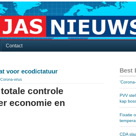
Contact
Best
at voor ecodictatuur
:
Corona-virus
’Corona-
 totale controle
PVV stel
er economie en
kap bos
Fixatie 
tempera
CDA sla