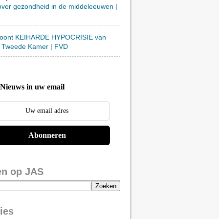
over gezondheid in de middeleeuwen |
toont KEIHARDE HYPOCRISIE van
 Tweede Kamer | FVD
Nieuws in uw email
Abonneren
en op JAS
ies