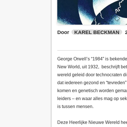
Door
KAREL BECKMAN
George Orwell’s “1984” is bekend
New World, uit 1932, beschrijft b
wereld geleid door technocraten d
dat iedereen gezond en “tevreden” 
komen en genetisch worden gemanip
leiders – en waar alles mag op se
is tussen mensen.
Deze Heerlijke Nieuwe Wereld he