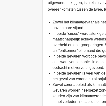
uitgevoerd te krijgen, is niet zo ve
overeenkomsten
tussen de twee. I
Zowel het klimaatgevaar als he
onzichtbare vijand.
In beide “crises” wordt sterk g
maatschappelijk actieve wete
overheid en eco-groeperingen. 
als “ontkenner” of iemand die ge
In beide gevallen wordt de bev
al: ‘I want you to panic!’ In de 
opdracht met verve uitgevoerd.
In beide gevallen is veel van d
het geval van corona nu al
onjui
Zowel coronabeleid als klimaatbe
Gevaren worden neergezet zond
zouden zijn van klimaatverande
in het verleden, net als de coro