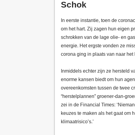
Schok
In eerste instantie, toen de coronac
om het hart. Zij zagen hun eigen 
schrokken van de lage olie- en gas
energie. Het ergste vonden ze mis
corona ging in plaats van naar het 
Inmiddels echter zijn ze hersteld 
enorme kansen biedt om hun agend
overeenkomsten tussen de twee c
“herstelplannen”
groener-dan-groe
zei in de
Financi
a
l Times
: ‘Nieman
keuzes te maken als het gaat om h
klimaatrisico’s.’