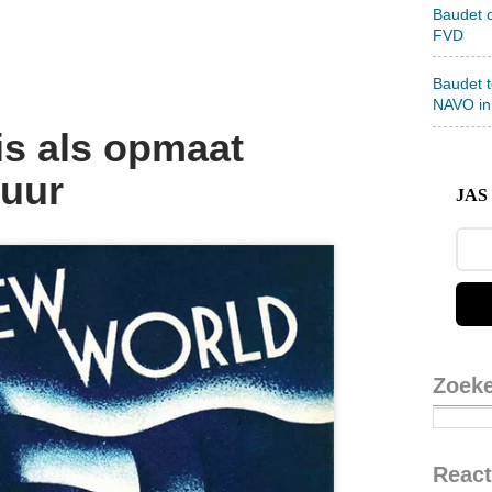
Baudet 
FVD
Baudet 
NAVO in
is als opmaat
tuur
JAS 
Zoek
React