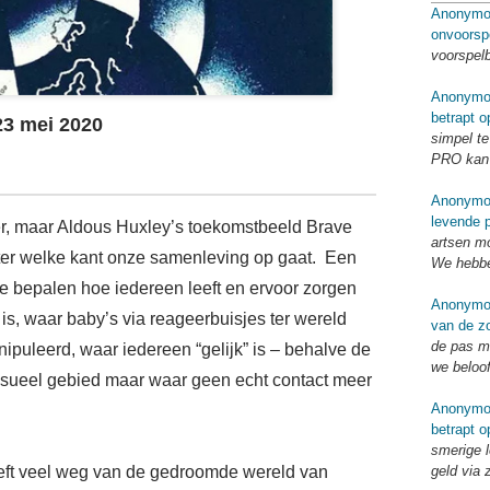
Anonymo
onvoorsp
voorspel
Anonymo
betrapt o
23 mei 2020
simpel te
PRO kan 
Anonymo
levende p
er, maar Aldous Huxley’s toekomstbeeld Brave
artsen mo
eter welke kant onze samenleving op gaat. Een
We hebbe
ie bepalen hoe iedereen leeft en ervoor zorgen
Anonymo
is, waar baby’s via reageerbuisjes ter wereld
van de zo
de pas me
uleerd, waar iedereen “gelijk” is – behalve de
we beloo
ksueel gebied maar waar geen echt contact meer
Anonymo
betrapt o
smerige l
eft veel weg van de gedroomde wereld van
geld via 