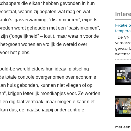
enschappers die elkaar hebben gevonden in hun
ecostaat, waarin zij bepalen wat mag en wat
Inter
lauto’s, gasverwarming, “discrimineren”, experts
Fixatie 
evreden wordt gehouden met een “basisinkomen”,
tempera
ijn (“ongelijkheid” – fout!), maar waarin voor de
De VN b
veroorza
n-het-groen wonen en vrolijk de wereld over
gevaar b
voor het plebs.
wetensch
ould-be wereldleiders hun ideaal plotseling
 de totale controle overgenomen over economie
n huis gebonden, kunnen niet vliegen of op
”, krijgen letterlijk mondkapjes voor. Ze worden
 en digitaal vermaak, maar mogen elkaar niet
 kan dus, de maatschappij onder controle
met een 