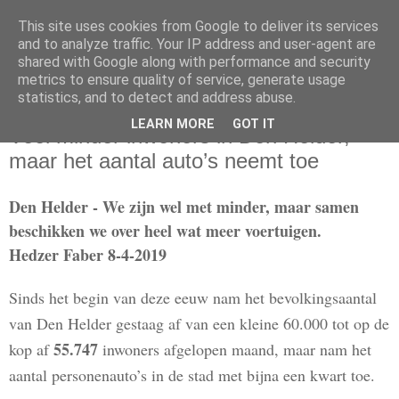
This site uses cookies from Google to deliver its services
and to analyze traffic. Your IP address and user-agent are
shared with Google along with performance and security
metrics to ensure quality of service, generate usage
statistics, and to detect and address abuse.
maandag 8 april 2019
LEARN MORE
GOT IT
Veel minder inwoners in Den Helder,
maar het aantal auto’s neemt toe
Den Helder - We zijn wel met minder, maar samen
beschikken we over heel wat meer voertuigen.
Hedzer Faber 8-4-2019
Sinds het begin van deze eeuw nam het bevolkingsaantal
van Den Helder gestaag af van een kleine 60.000 tot op de
55.747
kop af
inwoners afgelopen maand, maar nam het
aantal personenauto’s in de stad met bijna een kwart toe.