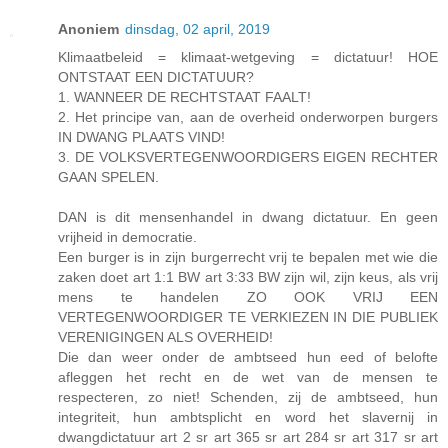
Anoniem
dinsdag, 02 april, 2019
Klimaatbeleid = klimaat-wetgeving = dictatuur! HOE
ONTSTAAT EEN DICTATUUR?
1. WANNEER DE RECHTSTAAT FAALT!
2. Het principe van, aan de overheid onderworpen burgers
IN DWANG PLAATS VIND!
3. DE VOLKSVERTEGENWOORDIGERS EIGEN RECHTER
GAAN SPELEN.
DAN is dit mensenhandel in dwang dictatuur. En geen
vrijheid in democratie.
Een burger is in zijn burgerrecht vrij te bepalen met wie die
zaken doet art 1:1 BW art 3:33 BW zijn wil, zijn keus, als vrij
mens te handelen ZO OOK VRIJ EEN
VERTEGENWOORDIGER TE VERKIEZEN IN DIE PUBLIEK
VERENIGINGEN ALS OVERHEID!
Die dan weer onder de ambtseed hun eed of belofte
afleggen het recht en de wet van de mensen te
respecteren, zo niet! Schenden, zij de ambtseed, hun
integriteit, hun ambtsplicht en word het slavernij in
dwangdictatuur art 2 sr art 365 sr art 284 sr art 317 sr art