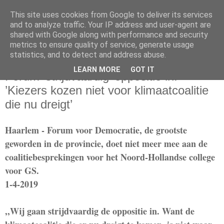
This site uses cookies from Google to deliver its services
and to analyze traffic. Your IP address and user-agent are
shared with Google along with performance and security
metrics to ensure quality of service, generate usage
statistics, and to detect and address abuse.
dinsdag 2 april 2019
LEARN MORE
GOT IT
Forum ’strijdvaardig’ oppositie in:
’Kiezers kozen niet voor klimaatcoalitie
die nu dreigt’
Haarlem - Forum voor Democratie, de grootste
geworden in de provincie, doet niet meer mee aan de
coalitiebesprekingen voor het Noord-Hollandse college
voor GS.
1-4-2019
,,Wij gaan strijdvaardig de oppositie in. Want de