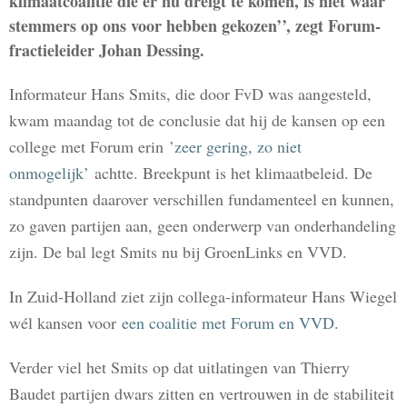
klimaatcoalitie die er nu dreigt te komen, is niet waar
stemmers op ons voor hebben gekozen’’, zegt Forum-
fractieleider Johan Dessing.
Informateur Hans Smits, die door FvD was aangesteld,
kwam maandag tot de conclusie dat hij de kansen op een
college met Forum erin
’zeer gering, zo niet
onmogelijk’
achtte. Breekpunt is het klimaatbeleid. De
standpunten daarover verschillen fundamenteel en kunnen,
zo gaven partijen aan, geen onderwerp van onderhandeling
zijn. De bal legt Smits nu bij GroenLinks en VVD.
In Zuid-Holland ziet zijn collega-informateur Hans Wiegel
wél kansen voor
een coalitie met Forum en VVD
.
Verder viel het Smits op dat uitlatingen van Thierry
Baudet partijen dwars zitten en vertrouwen in de stabiliteit