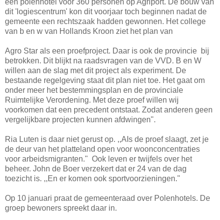
een polenhotel voor 360 personen op Agriport. De bouw van
dit 'logiescentrum' kon dit voorjaar toch beginnen nadat de
gemeente een rechtszaak hadden gewonnen. Het college
van b en w van Hollands Kroon ziet het plan van
Agro Star als een proefproject. Daar is ook de provincie bij
betrokken. Dit blijkt na raadsvragen van de VVD. B en W
willen aan de slag met dit project als experiment. De
bestaande regelgeving staat dit plan niet toe. Het gaat om
onder meer het bestemmingsplan en de provinciale
Ruimtelijke Verordening. Met deze proef willen wij
voorkomen dat een precedent ontstaat. Zodat anderen geen
vergelijkbare projecten kunnen afdwingen".
Ria Luten is daar niet gerust op. ,,AIs de proef slaagt, zet je
de deur van het platteland open voor woonconcentraties
voor arbeidsmigranten." Ook leven er twijfels over het
beheer. John de Boer verzekert dat er 24 van de dag
toezicht is. ,,En er komen ook sportvoorzieningen."
Op 10 januari praat de gemeenteraad over Polenhotels. De
groep bewoners spreekt daar in.