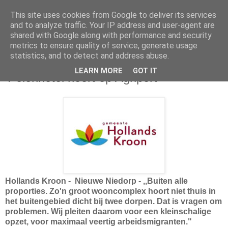
This site uses cookies from Google to deliver its services
and to analyze traffic. Your IP address and user-agent are
shared with Google along with performance and security
metrics to ensure quality of service, generate usage
statistics, and to detect and address abuse.
donderdag 27 december 2018
LEARN MORE
GOT IT
'Polenhotel hoort op Agriport'
Hollands Kroon - Nieuwe Niedorp - ,,Buiten alle
proporties. Zo'n groot wooncomplex hoort niet thuis in
het buitengebied dicht bij twee dorpen. Dat is vragen om
problemen. Wij pleiten daarom voor een kleinschalige
opzet, voor maximaal veertig arbeidsmigranten."