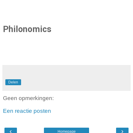
begrijpt dan
de westerling
Philonomics
zelf
Delen
Geen opmerkingen:
Een reactie posten
‹
›
Homepage