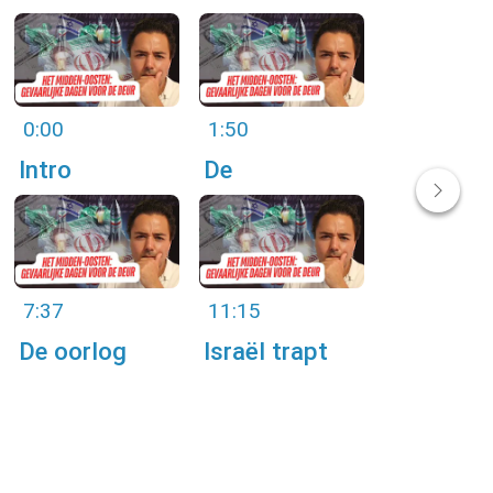
0:00
1:50
Intro
De
superioriteit
van Israël ten
opzichte van
de Gazanen
7:37
11:15
De oorlog
Israël trapt
begon omdat
bewust in de
Hamas de
val van
westerse
Hamas
psyche beter