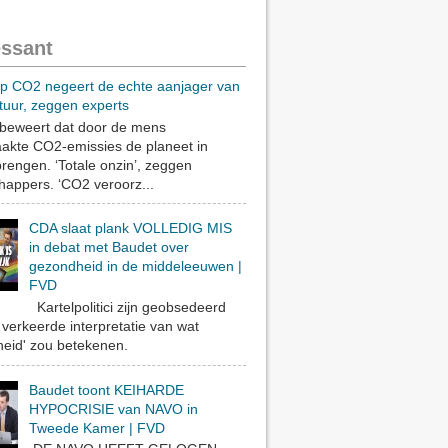
essant
op CO2 negeert de echte aanjager van
tuur, zeggen experts
eweert dat door de mens
akte CO2-emissies de planeet in
rengen. ‘Totale onzin’, zeggen
appers. ‘CO2 veroorz...
CDA slaat plank VOLLEDIG MIS
in debat met Baudet over
gezondheid in de middeleeuwen |
FVD
Kartelpolitici zijn geobsedeerd
verkeerde interpretatie van wat
eid' zou betekenen.
Baudet toont KEIHARDE
HYPOCRISIE van NAVO in
Tweede Kamer | FVD