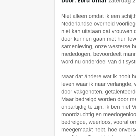
Door: Ebru Umar
zaterdag 2
Niet alleen omdat ik een schij
Nederlandse overheid voorlie
niet kan uitstaan dat vrouwen d
door kunnen gaan met hun leve
samenleving, onze westerse b
mededogen, bevoordeelt mannen
word nu onderdeel van dit syste
Maar dat ándere wat ik nooit heb
leven waar ik naar verlangde,
door vakgenoten, getalenteerd
Maar bedreigd worden door mens
onpartijdig te zijn, ik ben nie
moordzuchtig en meedogenloos 
bedreigde, weerloos, vooral om
meegemaakt hebt, hoe onverschi