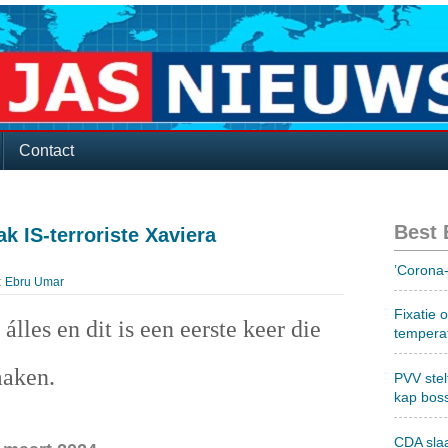
Contact
Best
k IS-terroriste Xaviera
’Corona-
:
Ebru Umar
Fixatie 
 álles en dit is een eerste keer die
tempera
maken.
PVV stel
kap bos
CDA sla