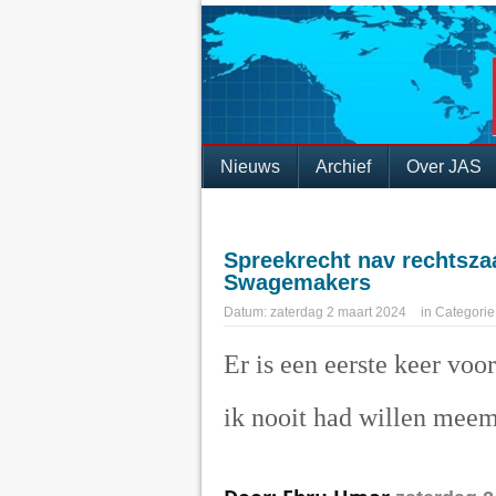
Nieuws
Archief
Over JAS
Spreekrecht nav rechtszaa
Swagemakers
Datum:
zaterdag 2 maart 2024
in
Categorie
Er is een eerste keer voor
ik nooit had willen mee