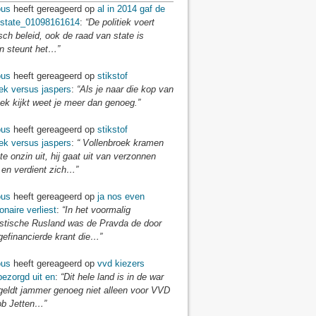
us
heeft gereageerd op
al in 2014 gaf de
 state_01098161614
:
“De politiek voert
isch beleid, ook de raad van state is
en steunt het…”
us
heeft gereageerd op
stikstof
ek versus jaspers
:
“Als je naar die kop van
ek kijkt weet je meer dan genoeg.”
us
heeft gereageerd op
stikstof
ek versus jaspers
:
“ Vollenbroek kramen
te onzin uit, hij gaat uit van verzonnen
 en verdient zich…”
us
heeft gereageerd op
ja nos even
onaire verliest
:
“In het voormalig
tische Rusland was de Pravda de door
gefinancierde krant die…”
us
heeft gereageerd op
vvd kiezers
ezorgd uit en
:
“Dit hele land is in de war
 geldt jammer genoeg niet alleen voor VVD
ob Jetten…”