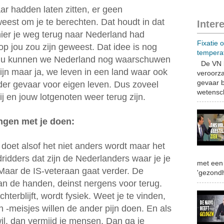
aar hadden laten zitten, er geen
eest om je te berechten. Dat houdt in dat
Inter
nier je weg terug naar Nederland had
Fixatie 
p jou zou zijn geweest. Dat idee is nog
tempera
 Nu kunnen we Nederland nog waarschuwen
De VN b
zijn maar ja, we leven in een land waar ook
veroorza
gevaar b
nder gevaar voor eigen leven. Dus zoveel
wetensch
 jij en jouw lotgenoten weer terug zijn.
ingen met je doen:
 doet alsof het niet anders wordt maar het
dridders dat zijn de Nederlanders waar je je
met een 
Maar de IS-veteraan gaat verder. De
'gezondh
 aan de handen, deinst nergens voor terug.
hterblijft, wordt fysiek. Weet je te vinden,
en -meisjes willen de ander pijn doen. En als
 wil, dan vermijd je mensen. Dan ga je