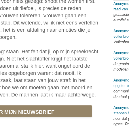
t voor niets gezegd: shoot the women first.
Anonymo
oen uit ‘liefde’, is precies de reden
raad van
globalist
vrouwen tolereren. Vrouwen gaan een
eurofiel 
stap. Dit wetende, wil ik niet eens vertellen
het is een afdaling naar emoties die je
Anonymo
vollenbro
rborgen.
Vollenbro
’ staan. Het feit dat jij op mijn spreekrecht
Anonymo
 Niet het slachtoffer krijgt het laatste
vollenbro
de groots
aarom al sta ik hier, want ongehoord de
modellen
ies opgeborgen waren: dat nooit. Ik
aak, laat staan van jouw straf: in het
Anonymo
opgelet b
et hoe we om moeten gaan met moord en
communis
uwen. De mannen laat ik maar achterwege.
de staat 
Anonymo
OR MIJN NIEUWSBRIEF
stappen b
hoor dat
types. R