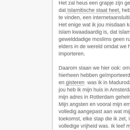
Het zal heus een grapje zijn g
dat
Islamitische staat heet,
heb
te vinden, een internetaansluit
Het enige wat ik jou misdaan 
islam kwaadaardig is, dat isla
gewelddadige moslims geen ru
elders in de wereld omdat we 
importeren.
Daarom staan we hier ook: om
hierheen hebben geïmporteerd.
en
gisteren
was ik in Maduroda
jou heb ik mijn huis in Amste
mijn adres in Rotterdam gehei
Mijn angsten en vooral mijn em
volledig aangepast aan wat mij
toekomst, elke stap die ik zet, 
volledige vrijheid was. Ik leef 