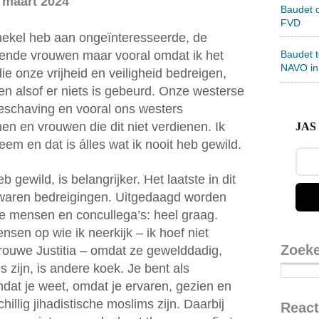
 maart 2024
Baudet 
FVD
thekel heb aan ongeïnteresseerde, de
gende vrouwen maar vooral omdat ik het
Baudet 
NAVO in
ie onze vrijheid en veiligheid bedreigen,
n alsof er niets is gebeurd. Onze westerse
eschaving en vooral ons westers
 en vrouwen die dit niet verdienen. Ik
JAS 
em en dat is álles wat ik nooit heb gewild.
 gewild, is belangrijker. Het laatste in dit
 waren bedreigingen. Uitgedaagd worden
e mensen en concullega’s: heel graag.
en op wie ik neerkijk – ik hoef niet
Zoek
t Vrouwe Justitia – omdat ze gewelddadig,
zijn, is andere koek. Je bent als
dat je weet, omdat je ervaren, gezien en
llig jihadistische moslims zijn. Daarbij
React