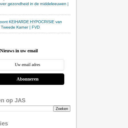
over gezondheid in de middeleeuwen |
toont KEIHARDE HYPOCRISIE van
 Tweede Kamer | FVD
Nieuws in uw email
Abonneren
en op JAS
ies