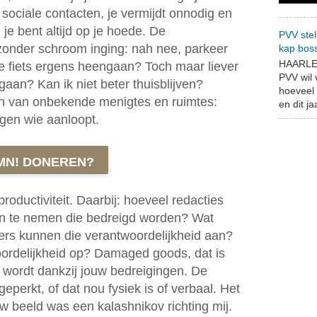
sociale contacten, je vermijdt onnodig en
 je bent altijd op je hoede. De
PVV stel
zonder schroom inging: nah nee, parkeer
kap bos
HAARLEM
de fiets ergens heengaan? Toch maar liever
PVV wil
gaan? Kan ik niet beter thuisblijven?
hoeveel 
den van onbekende menigtes en ruimtes:
en dit jaa
egen wie aanloopt.
MN! DONEREN?
 productiviteit. Daarbij: hoeveel redacties
n te nemen die bedreigd worden? Wat
rs kunnen die verantwoordelijkheid aan?
ordelijkheid op? Damaged goods, dat is
, wordt dankzij jouw bedreigingen. De
eperkt, of dat nou fysiek is of verbaal. Het
uw beeld was een kalashnikov richting mij.