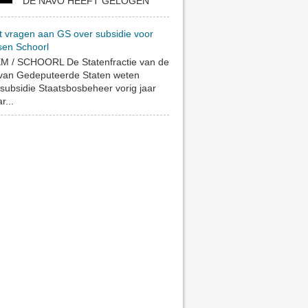
DE NAVO HEEFT GELOGEN
t vragen aan GS over subsidie voor
sen Schoorl
 / SCHOORL De Statenfractie van de
 van Gedeputeerde Staten weten
subsidie Staatsbosbeheer vorig jaar
r...