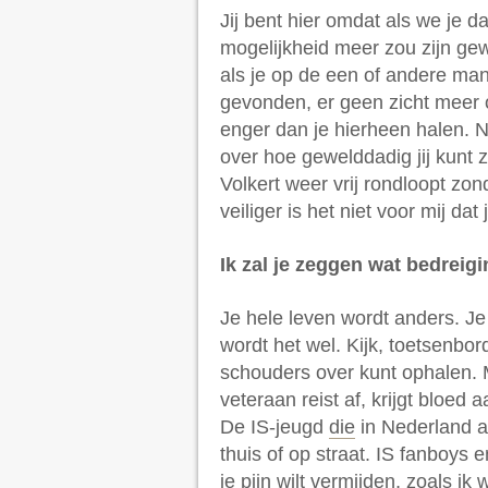
Jij bent hier omdat als we je d
mogelijkheid meer zou zijn gew
als je op de een of andere ma
gevonden, er geen zicht meer o
enger dan je hierheen halen.
over hoe gewelddadig jij kunt 
Volkert weer vrij rondloopt zo
veiliger is het niet voor mij dat
Ik zal je zeggen wat bedreig
Je hele leven wordt anders. Je
wordt het wel. Kijk, toetsenbor
schouders over kunt ophalen. 
veteraan reist af, krijgt bloed
De IS-jeugd
die
in Nederland ac
thuis of op straat. IS fanboys 
je pijn wilt vermijden, zoals ik