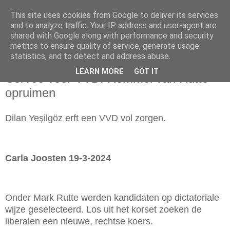
This site uses cookies from Google to deliver its services
and to analyze traffic. Your IP address and user-agent are
shared with Google along with performance and security
metrics to ensure quality of service, generate usage
statistics, and to detect and address abuse.
dinsdag 19 maart 2024
LEARN MORE
GOT IT
Corvee voor VVD: Rommel van Rutte
opruimen
D
ilan Ye
ş
ilgöz erft een VVD vol zorgen.
Carla Joosten 19-3-2024
Onder Mark Rutte werden kandidaten op dictatoriale
wijze geselecteerd. Los uit het korset zoeken de
liberalen een nieuwe, rechtse koers.