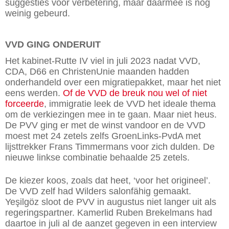
suggesties voor verbetering, maar daarmee is nog
weinig gebeurd.
VVD GING ONDERUIT
Het kabinet-Rutte IV viel in juli 2023 nadat VVD,
CDA, D66 en ChristenUnie maanden hadden
onderhandeld over een migratiepakket, maar het niet
eens werden.
Of de VVD de breuk nou wel of niet
forceerde
, immigratie leek de VVD het ideale thema
om de verkiezingen mee in te gaan. Maar niet heus.
De PVV ging er met de winst vandoor en de VVD
moest met 24 zetels zelfs GroenLinks-PvdA met
lijsttrekker Frans Timmermans voor zich dulden. De
nieuwe linkse combinatie behaalde 25 zetels.
De kiezer koos, zoals dat heet, ‘voor het origineel’.
De VVD zelf had Wilders salonfähig gemaakt.
Ye
ş
ilgöz sloot de PVV in augustus niet langer uit als
regeringspartner. Kamerlid Ruben Brekelmans had
daartoe in juli al de aanzet gegeven in een interview