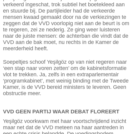
verkeerd ingeschat, trok subtiel het boetekleed aan
en stuurde bij. De partijleider had de verkeerde
mensen kwaad gemaakt door na de verkiezingen te
zeggen dat de VVD voorlopig niet aan de beurt is om
te ­regeren, zei ze nederig. Ze ging weer luisteren
naar de juiste mensen: de achterban die vindt dat de
VVD aan de bak moet, nu rechts in de Kamer de
meerderheid heeft.
Soepeltjes schoof Ye
ş
ilgöz op van niet regeren naar
‘een stap naar voren zetten’ om de kabinetsformatie
vlot te trekken. Ja, zelfs in een extraparlementair
‘programkabinet’, met weinig binding met de Tweede
Kamer, is de VVD bereid ministers te leveren. Geen
obstructie meer.
VVD GEEN PARTIJ WAAR DEBAT FLOREERT
Ye
ş
ilgöz voorkwam met haar voortschrijdend inzicht
maar net dat de VVD meteen na haar aantreden in
een echte crisis belandde. De voedingsbodem