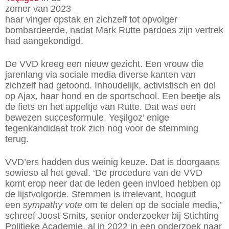
covert het
zomer van 2023
koningshuis.
haar vinger opstak en zichzelf tot opvolger
bombardeerde, nadat Mark Rutte pardoes zijn vertrek
had aangekondigd.
De VVD kreeg een nieuw gezicht. Een vrouw die
jarenlang via sociale media ­diverse kanten van
zichzelf had getoond. Inhoudelijk, activistisch en dol
op Ajax, haar hond en de sportschool. Een beetje als
de fiets en het appeltje van Rutte. Dat was een
bewezen succesformule. Ye
ş
il­goz’ enige
tegenkandidaat trok zich nog voor de stemming
terug.
VVD’ers hadden dus weinig keuze. Dat is doorgaans
sowieso al het geval. ‘De procedure van de VVD
komt erop neer dat de leden geen invloed hebben op
de lijstvolgorde. Stemmen is irrelevant, hooguit
een
sympathy vote
om te delen op de sociale media,’
schreef Joost Smits, senior onderzoeker bij Stichting
Politieke Academie, al in 2022 in een onderzoek naar