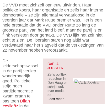
De VVD moet zichzelf opnieuw uitvinden. Haar
politieke koers, haar organisatie en zelfs haar interne
democratie – ze zijn allemaal verwaarloosd in de
veertien jaar dat Mark Rutte premier was. Het is een
hele prestatie dat de VVD onder Rutte zo lang de
grootste partij van het land bleef, maar de partij is er
flink versleten door geraakt. De VVD lijkt het zelf niet
echt te zien. De liberalen staren nog altijd wat
verdwaasd naar het slagveld dat de verkiezingen van
22 november hebben veroorzaakt.
De
CARLA
leiderschapswissel
JOOSTEN
in de partij verliep
Ze is politiek
wonderbaarlijk
redacteur in
goed. Politieke
Den Haag en
strijd noch
schrijft ook
over media,
partijdemocratie
de
kwam eraan te
veranderende
Lees meer
pas toen
Dilan
positie van de
Ye
ş
ilgöz
in de
vrouw en