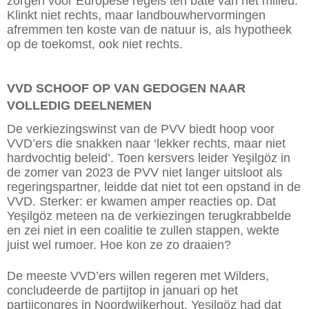
zorgen voor Europese regels ten bate van het milieu.
Klinkt niet rechts, maar landbouwhervormingen
afremmen ten koste van de natuur is, als hypotheek
op de toekomst, ook niet rechts.
VVD SCHOOF OP VAN GEDOGEN NAAR
VOLLEDIG DEELNEMEN
De verkiezingswinst van de PVV biedt hoop voor
VVD’ers die snakken naar ‘lekker rechts, maar niet
hardvochtig beleid’. Toen kersvers leider Ye
ş
ilgöz in
de zomer van 2023 de PVV niet langer uitsloot als
regeringspartner, leidde dat niet tot een opstand in de
VVD. Sterker: er kwamen amper reacties op. Dat
Ye
ş
ilgöz meteen na de verkiezingen terugkrabbelde
en zei niet in een coalitie te zullen stappen, wekte
juist wel rumoer. Hoe kon ze zo draaien?
De meeste VVD’ers willen regeren met Wilders,
concludeerde de partijtop in januari op het
partijcongres in Noordwijkerhout. Ye
ş
ilgöz had dat