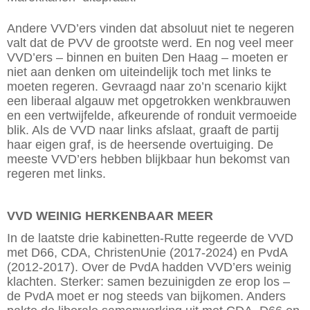
Andere VVD’ers vinden dat absoluut niet te negeren
valt dat de PVV de grootste werd. En nog veel meer
VVD’ers – binnen en ­buiten Den Haag – moeten er
niet aan denken om uiteindelijk toch met links te
moeten regeren. Gevraagd naar zo’n scenario kijkt
een liberaal algauw met opgetrokken wenkbrauwen
en een vertwijfelde, afkeurende of ronduit vermoeide
blik. Als de VVD naar links afslaat, graaft de partij
haar eigen graf, is de heersende overtuiging. De
meeste VVD’ers hebben blijkbaar hun bekomst van
regeren met links.
VVD WEINIG HERKENBAAR MEER
In de laatste drie kabinetten-Rutte regeerde de VVD
met D66, CDA, ChristenUnie (2017-2024) en PvdA
(2012-2017). Over de PvdA hadden VVD’ers weinig
klachten. Sterker: samen bezuinigden ze erop los –
de PvdA moet er nog steeds van bijkomen. Anders