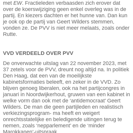
met
EW
. Fractieleden verbaasden zich erover dat
over de koerswijziging geen enkel overleg was in de
partij. En kiezers dachten er het hunne van. Dan kun
je ook op de partij van Geert Wilders stemmen,
vonden ze. De PVV is niet meer melaats, zoals onder
Rutte.
VVD VERDEELD OVER PVV
De onverwachte uitslag van 22 november 2023, met
37 zetels voor de PVV, dreunt nog altijd na. In politiek
Den Haag, dat een van de moeilijkste
kabinetsformaties beleeft, en zeker in de VVD. Zo
blijven genoeg liberalen, ook na het partijcongres in
januari in Noordwijkerhout, gruwen van een kabinet in
welke vorm dan ook met de ‘antidemocraat’ Geert
Wilders. De man die geen partijleden en realistisch
verkiezingsprogram- ma heeft en weigert
onrechtsstatelijke en beledigende uitingen terug te
nemen, zoals ‘nepparlement’ en de ‘minder
Marokkanen’-uitspraak.