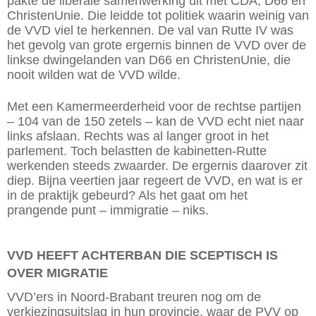
pakte de liberale samenwerking uit met CDA, D66 en
ChristenUnie. Die leidde tot politiek waarin weinig van
de VVD viel te herkennen. De val van Rutte IV was
het gevolg van grote ergernis binnen de VVD over de
linkse dwingelanden van D66 en ChristenUnie, die
nooit wilden wat de VVD wilde.
Met een Kamermeerderheid voor de rechtse partijen
– 104 van de 150 zetels – kan de VVD echt niet naar
links afslaan. Rechts was al langer groot in het
parlement. Toch belastten de kabinetten-Rutte
werkenden steeds zwaarder. De ergernis daarover zit
diep. Bijna veertien jaar regeert de VVD, en wat is er
in de praktijk gebeurd? Als het gaat om het
prangende punt – immigratie – niks.
VVD HEEFT ACHTERBAN DIE SCEPTISCH IS
OVER MIGRATIE
VVD’ers in Noord-Brabant treuren nog om de
verkiezingsuitslag in hun provincie, waar de PVV op