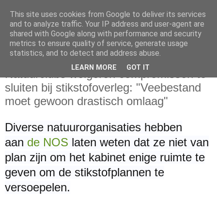
This site uses cookies from Google to deliver its services
and to analyze traffic. Your IP address and user-agent are
shared with Google along with performance and security
metrics to ensure quality of service, generate usage
statistics, and to detect and address abuse.
maandag 15 augustus 2022
LEARN MORE
GOT IT
Natuurclubs weigeren compromissen te
sluiten bij stikstofoverleg: "Veebestand
moet gewoon drastisch omlaag"
Diverse natuurorganisaties hebben
aan
de NOS
laten weten dat ze niet van
plan zijn om het kabinet enige ruimte te
geven om de stikstofplannen te
versoepelen.