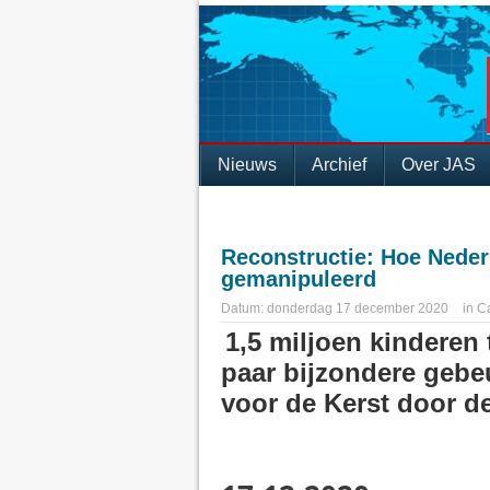
Nieuws
Archief
Over JAS
Reconstructie: Hoe Neder
gemanipuleerd
Datum:
donderdag 17 december 2020
in
Ca
1,5 miljoen kinderen 
paar bijzondere gebe
voor de Kerst door d