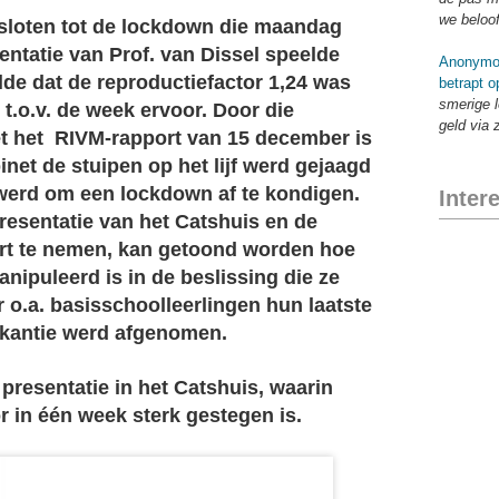
we beloo
esloten tot de lockdown die maandag
ntatie van Prof. van Dissel speelde
Anonymo
telde dat de reproductiefactor 1,24 was
betrapt o
smerige l
 t.o.v. de week ervoor. Door die
geld via 
met het RIVM-rapport van 15 december is
inet de stuipen op het lijf werd gejaagd
werd om een lockdown af te kondigen.
Inter
resentatie van het Catshuis en de
ort te nemen, kan getoond worden hoe
nipuleerd is in de beslissing die ze
 o.a. basisschoolleerlingen hun laatste
akantie werd afgenomen.
e presentatie in het Catshuis, waarin
r in één week sterk gestegen is.