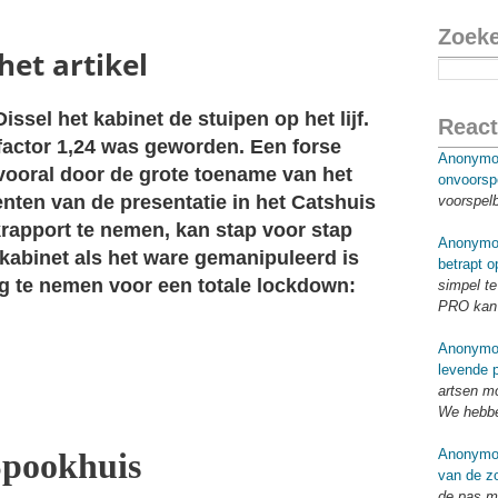
Zoek
et artikel
ssel het kabinet de stuipen op het lijf.
React
efactor 1,24 was geworden. Een forse
Anonymo
 vooral door de grote toename van het
onvoorsp
enten van de presentatie in het Catshuis
voorspel
krapport te nemen, kan stap voor stap
Anonymo
abinet als het ware gemanipuleerd is
betrapt o
ng te nemen voor een totale lockdown:
simpel te
PRO kan 
Anonymo
levende p
artsen mo
We hebbe
Spookhuis
Anonymo
van de zo
de pas me