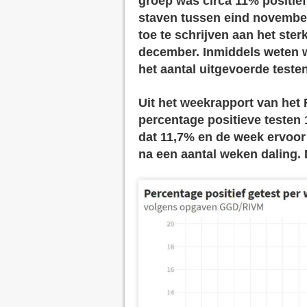
groep was circa 11% positief
staven tussen eind november
toe te schrijven aan het ster
december. Inmiddels weten 
het aantal uitgevoerde test
Uit het weekrapport van het 
percentage positieve testen
dat 11,7% en de week ervoor
na een aantal weken daling. D