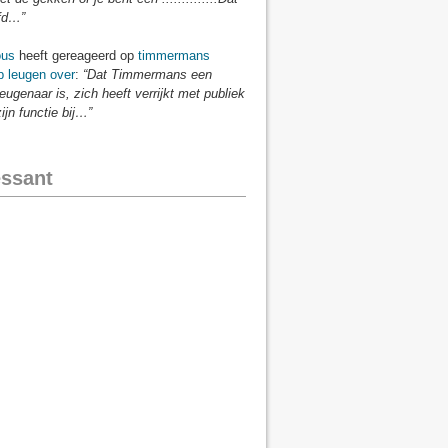
fd…”
us
heeft gereageerd op
timmermans
p leugen over
:
“Dat Timmermans een
eugenaar is, zich heeft verrijkt met publiek
zijn functie bij…”
essant