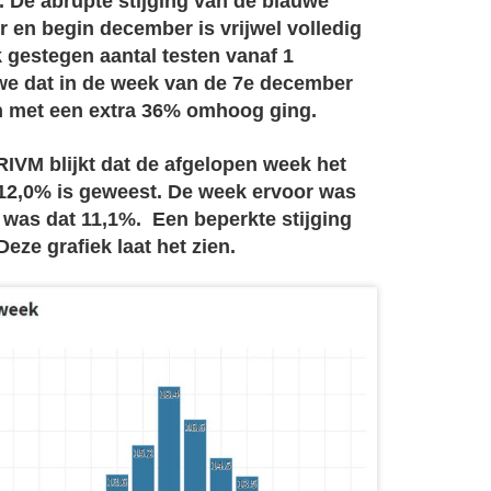
. De abrupte stijging van de blauwe
 en begin december is vrijwel volledig
k gestegen aantal testen vanaf 1
we dat in de week van de 7e december
en met een extra 36% omhoog ging.
RIVM blijkt dat de afgelopen week het
 12,0% is geweest. De week ervoor was
 was dat 11,1%. Een beperkte stijging
eze grafiek laat het zien.