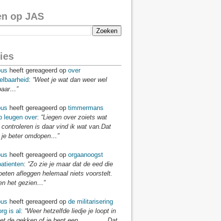
en op JAS
ies
us
heeft gereageerd op
over
elbaarheid
:
“Weet je wat dan weer wel
baar…”
us
heeft gereageerd op
timmermans
p leugen over
:
“Liegen over zoiets wat
 controleren is daar vind ik wat van.Dat
je beter omdopen…”
us
heeft gereageerd op
orgaanoogst
atienten
:
“Zo zie je maar dat de eed die
eten afleggen helemaal niets voorstelt.
n het gezien…”
us
heeft gereageerd op
de militarisering
rg is al
:
“Weer hetzelfde liedje je loopt in
t de gekken of je bent een ..............Dat