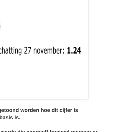
etoond worden hoe dit cijfer is
asis is.
 waarde die aangeeft hoeveel mensen er