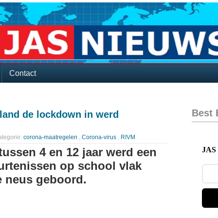
Contact
Best
land de lockdown in werd
tegorie:
corona-maatregelen
,
Corona-virus
,
RIVM
tussen 4 en 12 jaar werd een
JAS 
urtenissen op school vlak
e neus geboord.