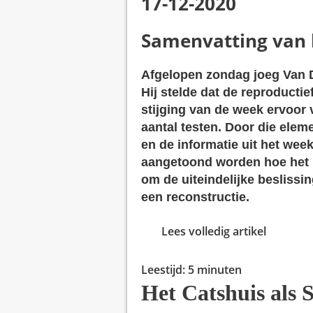
17-12-2020
Samenvatting van h
Afgelopen zondag joeg Van Di
Hij stelde dat de reproducti
stijging van de week ervoor
aantal testen. Door die elem
en de informatie uit het wee
aangetoond worden hoe het k
om de uiteindelijke beslissi
een reconstructie.
Lees volledig artikel
Leestijd:
5
minuten
Het Catshuis als 