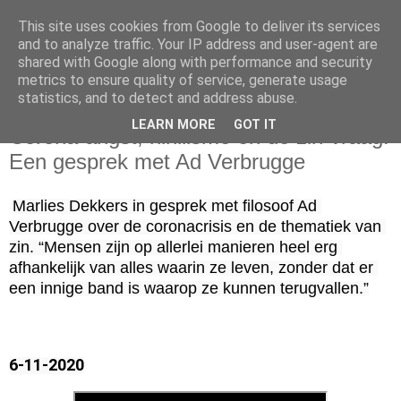
This site uses cookies from Google to deliver its services
and to analyze traffic. Your IP address and user-agent are
shared with Google along with performance and security
metrics to ensure quality of service, generate usage
statistics, and to detect and address abuse.
zaterdag 7 november 2020
LEARN MORE
GOT IT
Corona-angst, nihilisme en de zin-vraag.
Een gesprek met Ad Verbrugge
Marlies Dekkers in gesprek met filosoof Ad 
Verbrugge over de coronacrisis en de thematiek van 
zin. “Mensen zijn op allerlei manieren heel erg 
afhankelijk van alles waarin ze leven, zonder dat er 
een innige band is waarop ze kunnen terugvallen.”
6-11-2020